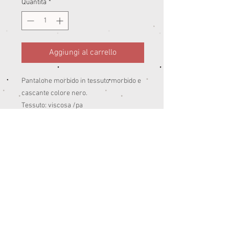
Quantità
*
Aggiungi al carrello
Pantalone morbido in tessuto morbido e
cascante colore nero.
Tessuto: viscosa /pa
Peso: estate