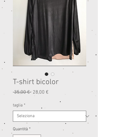
T-shirt bicolor
Prezzo
Prezzo
 35,00 € 
28,00 €
regolare
scontato
taglia
*
Quantità
*