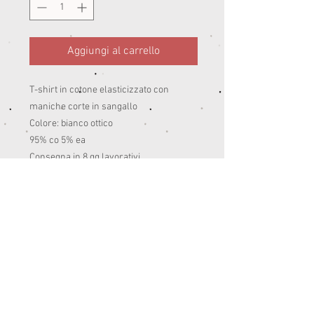
Aggiungi al carrello
T-shirt in cotone elasticizzato con
maniche corte in sangallo
Colore: bianco ottico
95% co 5% ea
Consegna in 8 gg lavorativi
Peso:estate