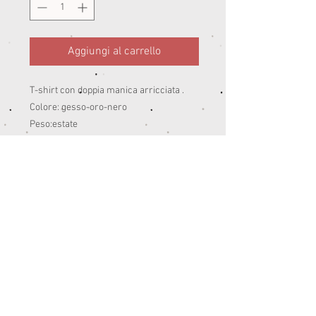
Aggiungi al carrello
T-shirt con doppia manica arricciata .
Colore: gesso-oro-nero
Peso:estate
95% cotone 5 % ea