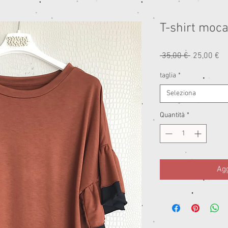
T-shirt moc
Prezzo
Pr
 35,00 € 
25,00 €
regolare
sc
taglia
*
Seleziona
Quantità
*
Agg