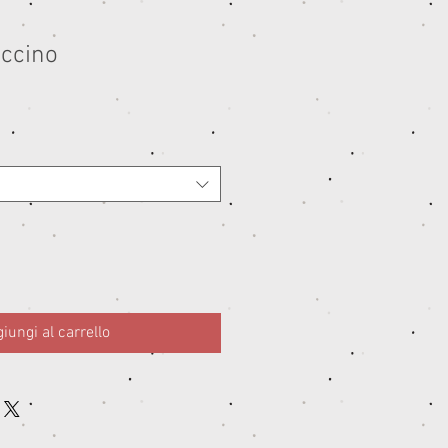
accino
ezzo
ontato
iungi al carrello