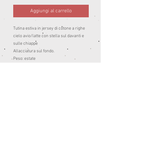
Aggiungi al carrello
Tutina estiva in jersey di cotone a righe
cielo avio/latte con stella sul davanti e
sulle chiappe
Allacciatura sul fondo.
Peso: estate
95% co 5% ea