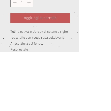
Aggiungi al carrello
Tutina estiva in Jersey di cotone a righe
rosa/latte con rouge rosa sul davanti.
Allacciatura sul fondo.
Peso: estate
95% co 5% ea