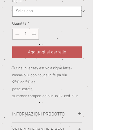
taglia
*
Quantità
*
Aggiungi al carrello
Tutina in jersey estivo a righe latte-
rosso-blu, con rouge in felpa blu
95% co 5% ea
peso: estate
summer romper. colour: milk-red-blue
INFORMAZIONI PRODOTTO
I miei capi sono realizzati con i migliori
SELEZIONE TAGLIE E RESI