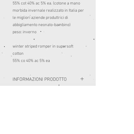
55% cot 40% ac 5% ea. (cotone a mano
morbida invernale realizzato in Italia per
le migliori aziende produttrici di
abbigliamento neonato-bambino)
peso: inverno
winter striped romper in supersoft
cotton
55% co 40% ac 5% ea
INFORMAZIONI PRODOTTO
I miei capi sono realizzati con i migliori
SELEZIONE TAGLIE E RESI
materiali prodotti in Italia.
Consiglio di seguire le istruzioni di lavaggio
PRIMA DELL'ACQUISTO SI RACCOMANDA DI
delle etichette di composizione.
CONSULTARE LA SEZIONE TABELLA
Di norma sono lavaggi in lavatrice a 30-
MISURE.
40°.
E' BENE ESSERE SICURI DELLA TAGLIA
L'asciugatrice ha un'azione restringente su
PERCHE' ESSENDO UN PICCOLO BRAND DI
materiali nobili come il cotone, se siete