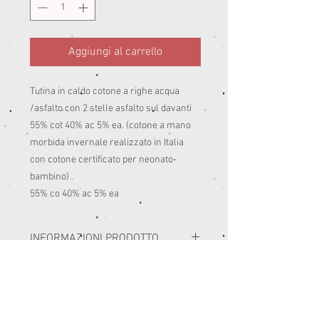
Aggiungi al carrello
Tutina in caldo cotone a righe acqua
/asfalto con 2 stelle asfalto sul davanti
55% cot 40% ac 5% ea. (cotone a mano
morbida invernale realizzato in Italia
con cotone certificato per neonato-
bambino)
55% co 40% ac 5% ea
INFORMAZIONI PRODOTTO
I miei capi sono realizzati con i migliori
SELEZIONE TAGLIE E RESI
materiali prodotti in Italia.
Consiglio di seguire le istruzioni di lavaggio
PRIMA DELL'ACQUISTO SI RACCOMANDA DI
delle etichette di composizione.
CONSULTARE LA SEZIONE TABELLA
Di norma sono lavaggi in lavatrice a 30-