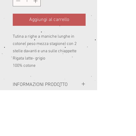
Aggiungi al carrello
Tutina a righe a maniche lunghe in 
cotone( peso mezza stagione) con 2 
stelle davanti e una sulle chiappette

Rigata latte- grigio 

100% cotone
INFORMAZIONI PRODOTTO
I miei capi sono realizzati con i migliori
SELEZIONE TAGLIE E RESI
materiali prodotti in Italia.
Consiglio di seguire le istruzioni di lavaggio
PRIMA DELL'ACQUISTO SI RACCOMANDA DI
delle etichette di composizione.
CONSULTARE LA SEZIONE TABELLA
Di norma sono lavaggi in lavatrice a 30-
MISURE.
40°.
E' BENE ESSERE SICURI DELLA TAGLIA
L'asciugatrice ha un'azione restringente su
PERCHE' ESSENDO UN PICCOLO BRAND DI