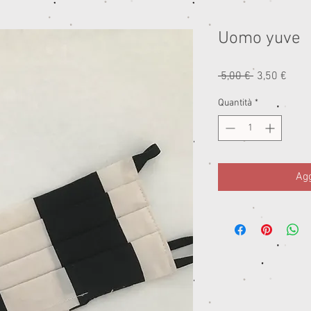
Uomo yuve
Prezzo
Prez
 5,00 € 
3,50 €
regolare
scon
Quantità
*
Agg