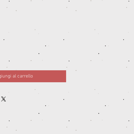
zo
tato
iungi al carrello