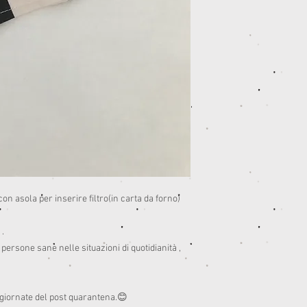
 asola per inserire filtro(in carta da forno)

.

sone sane nelle situazioni di quotidianità , 


 giornate del post quarantena.😊