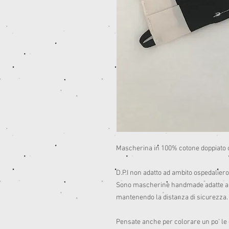
Mascherina in 100% cotone doppiato con
D.P.I non adatto ad ambito ospedaliero 
Sono mascherine handmade adatte a per
mantenendo la distanza di sicurezza. 
Pensate anche per colorare un po’ le